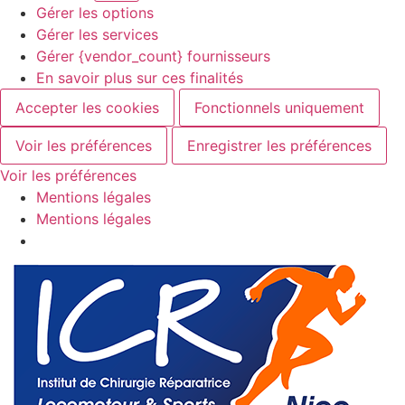
Gérer les options
Gérer les services
Gérer {vendor_count} fournisseurs
En savoir plus sur ces finalités
Accepter les cookies
Fonctionnels uniquement
Voir les préférences
Enregistrer les préférences
Voir les préférences
Mentions légales
Mentions légales