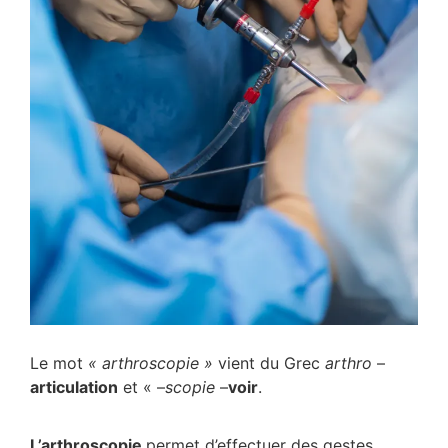
Le mot
« arthroscopie »
vient du Grec
arthro
–
articulation
et « –
scopie
–
voir
.
L’arthroscopie
permet d’effectuer des gestes