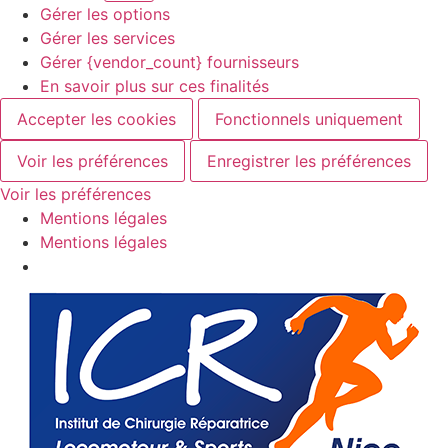
Gérer les options
Gérer les services
Gérer {vendor_count} fournisseurs
En savoir plus sur ces finalités
Accepter les cookies
Fonctionnels uniquement
Voir les préférences
Enregistrer les préférences
Voir les préférences
Mentions légales
Mentions légales