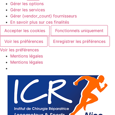
Gérer les options
Gérer les services
Gérer {vendor_count} fournisseurs
En savoir plus sur ces finalités
Accepter les cookies
Fonctionnels uniquement
Voir les préférences
Enregistrer les préférences
Voir les préférences
Mentions légales
Mentions légales