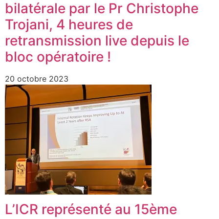
bilatérale par le Pr Christophe
Trojani, 4 heures de
retransmission live depuis le
bloc opératoire !
20 octobre 2023
L’ICR représenté au 15ème