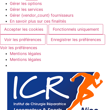
Gérer les options
Gérer les services
Gérer {vendor_count} fournisseurs
En savoir plus sur ces finalités
Accepter les cookies
Fonctionnels uniquement
Voir les préférences
Enregistrer les préférences
Voir les préférences
Mentions légales
Mentions légales