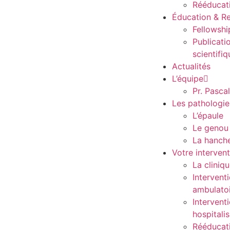
Rééducat
Éducation & R
Fellowshi
Publicati
scientifi
Actualités
L’équipe
Pr. Pasca
Les pathologie
L’épaule
Le genou
La hanch
Votre interven
La cliniq
Intervent
ambulato
Intervent
hospitali
Rééducat