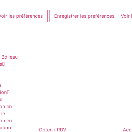
Voir les préférences
Enregistrer les préférences
Voir 
l Boileau
s
e
tion
ue
ion en
ire
ion en
sation
Obtenir RDV
Acc