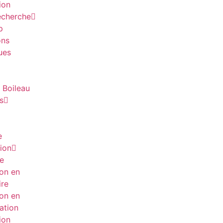
ion
echerche
p
ons
ques
l Boileau
s
e
tion
ue
ion en
ire
ion en
sation
ion