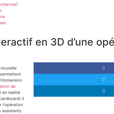
echerche
p
ons
ques
nteractif en 3D d’une op
 nouvelle
 permettent
t l’immersion
ration de
 en réalité
ardboard) il
r l’opération
 assistants