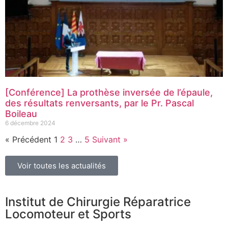
[Conférence] La prothèse inversée de l’épaule,
des résultats renversants, par le Pr. Pascal
Boileau
6 décembre 2024
« Précédent
1
2
3
…
5
Suivant »
Voir toutes les actualités
Institut de Chirurgie Réparatrice
Locomoteur et Sports