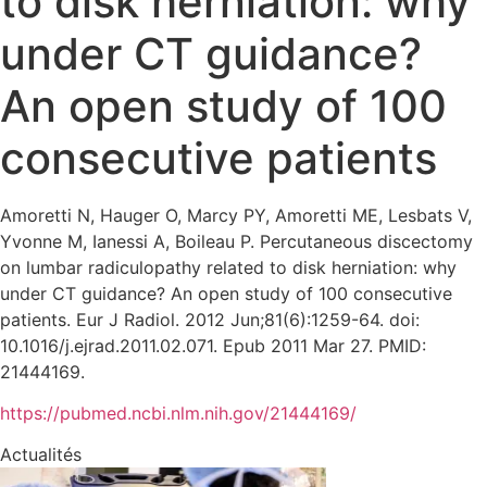
to disk herniation: why
under CT guidance?
An open study of 100
consecutive patients
Amoretti N, Hauger O, Marcy PY, Amoretti ME, Lesbats V,
Yvonne M, Ianessi A, Boileau P. Percutaneous discectomy
on lumbar radiculopathy related to disk herniation: why
under CT guidance? An open study of 100 consecutive
patients. Eur J Radiol. 2012 Jun;81(6):1259-64. doi:
10.1016/j.ejrad.2011.02.071. Epub 2011 Mar 27. PMID:
21444169.
https://pubmed.ncbi.nlm.nih.gov/21444169/
Actualités