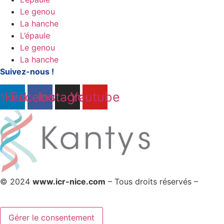
Le genou
La hanche
L’épaule
Le genou
La hanche
Suivez-nous !
nkedin
Facebook
Instagram
Youtube
© 2024
www.icr-nice.com
– Tous droits réservés –
Mentions légales
Gérer le consentement