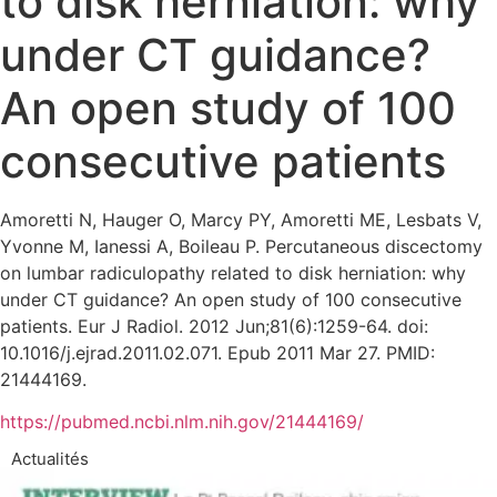
to disk herniation: why
under CT guidance?
An open study of 100
consecutive patients
Amoretti N, Hauger O, Marcy PY, Amoretti ME, Lesbats V,
Yvonne M, Ianessi A, Boileau P. Percutaneous discectomy
on lumbar radiculopathy related to disk herniation: why
under CT guidance? An open study of 100 consecutive
patients. Eur J Radiol. 2012 Jun;81(6):1259-64. doi:
10.1016/j.ejrad.2011.02.071. Epub 2011 Mar 27. PMID:
21444169.
https://pubmed.ncbi.nlm.nih.gov/21444169/
Actualités