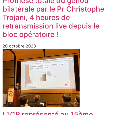
Prothèse totale du genou
bilatérale par le Pr Christophe
Trojani, 4 heures de
retransmission live depuis le
bloc opératoire !
20 octobre 2023
L’ICR représenté au 15ème