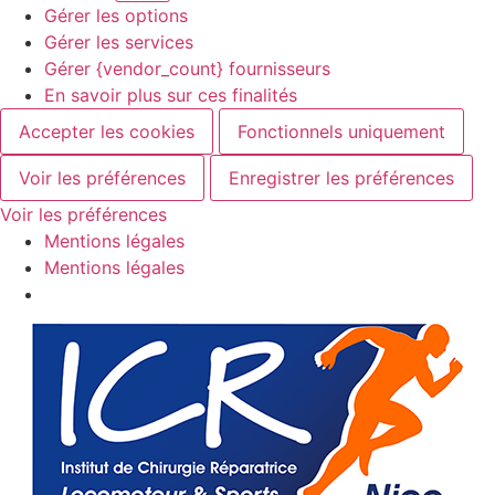
Gérer les options
Gérer les services
Gérer {vendor_count} fournisseurs
En savoir plus sur ces finalités
Accepter les cookies
Fonctionnels uniquement
Voir les préférences
Enregistrer les préférences
Voir les préférences
Mentions légales
Mentions légales