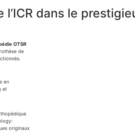
 l’ICR dans le prestigie
opédie OTSR
prothèse de
ctionnés.
e en
g et
Orthopédique
ology:
ues originaux