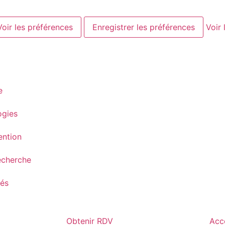
Voir les préférences
Enregistrer les préférences
Voir 
e
ogies
ention
echerche
tés
Obtenir RDV
Acc