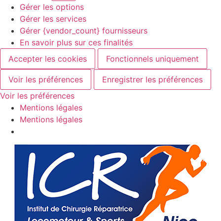
Gérer les options
Gérer les services
Gérer {vendor_count} fournisseurs
En savoir plus sur ces finalités
Accepter les cookies
Fonctionnels uniquement
Voir les préférences
Enregistrer les préférences
Voir les préférences
Mentions légales
Mentions légales