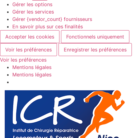
Gérer les options
Gérer les services
Gérer {vendor_count} fournisseurs
En savoir plus sur ces finalités
Accepter les cookies
Fonctionnels uniquement
Voir les préférences
Enregistrer les préférences
Voir les préférences
Mentions légales
Mentions légales