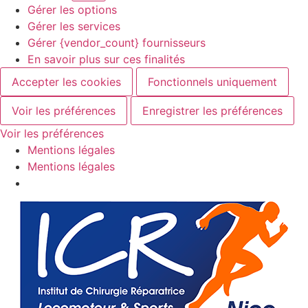
Gérer les options
Gérer les services
Gérer {vendor_count} fournisseurs
En savoir plus sur ces finalités
Accepter les cookies
Fonctionnels uniquement
Voir les préférences
Enregistrer les préférences
Voir les préférences
Mentions légales
Mentions légales