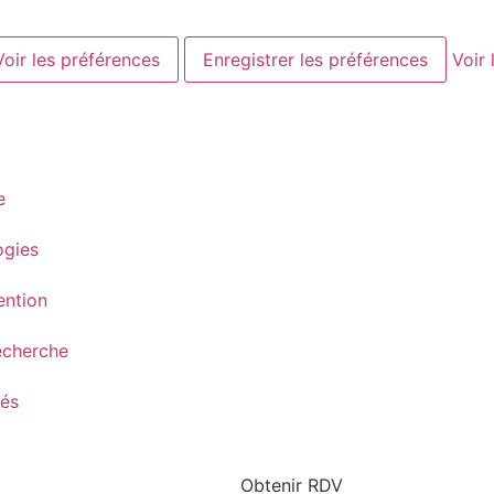
Voir les préférences
Enregistrer les préférences
Voir 
e
ogies
ention
echerche
tés
Obtenir RDV