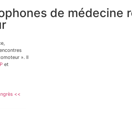
cophones de médecine r
ur
ce,
rencontres
omoteur ». Il
RP
et
congrès <<