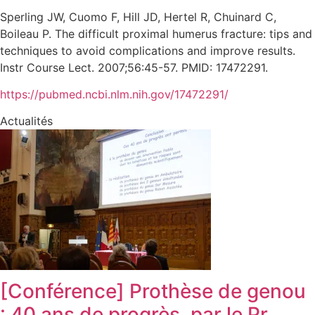
Sperling JW, Cuomo F, Hill JD, Hertel R, Chuinard C,
Boileau P. The difficult proximal humerus fracture: tips and
techniques to avoid complications and improve results.
Instr Course Lect. 2007;56:45-57. PMID: 17472291.
https://pubmed.ncbi.nlm.nih.gov/17472291/
Actualités
[Conférence] Prothèse de genou
: 40 ans de progrès, par le Pr.