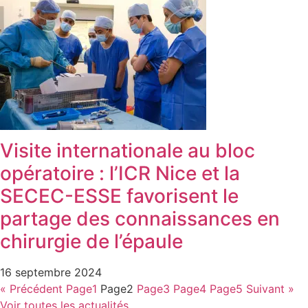
Visite internationale au bloc
opératoire : l’ICR Nice et la
SECEC-ESSE favorisent le
partage des connaissances en
chirurgie de l’épaule
16 septembre 2024
« Précédent
Page
1
Page
2
Page
3
Page
4
Page
5
Suivant »
Voir toutes les actualités