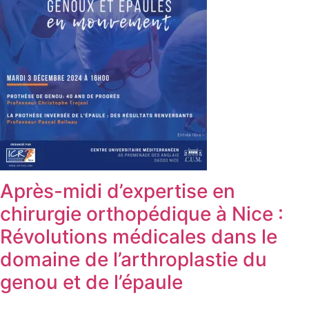
Après-midi d’expertise en
chirurgie orthopédique à Nice :
Révolutions médicales dans le
domaine de l’arthroplastie du
genou et de l’épaule