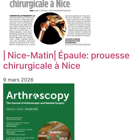
⎜Nice-Matin⎜Épaule: prouesse
chirurgicale à Nice
9 mars 2026