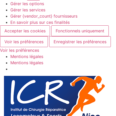
Gérer les options
Gérer les services
Gérer {vendor_count} fournisseurs
En savoir plus sur ces finalités
Accepter les cookies
Fonctionnels uniquement
Voir les préférences
Enregistrer les préférences
Voir les préférences
Mentions légales
Mentions légales