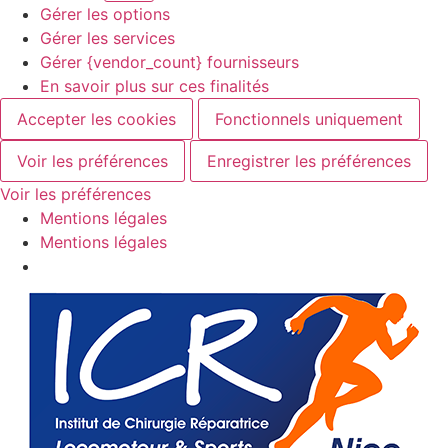
Gérer les options
Gérer les services
Gérer {vendor_count} fournisseurs
En savoir plus sur ces finalités
Accepter les cookies
Fonctionnels uniquement
Voir les préférences
Enregistrer les préférences
Voir les préférences
Mentions légales
Mentions légales