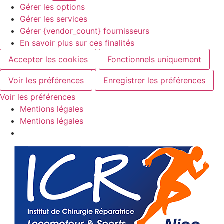
Gérer les options
Gérer les services
Gérer {vendor_count} fournisseurs
En savoir plus sur ces finalités
Accepter les cookies
Fonctionnels uniquement
Voir les préférences
Enregistrer les préférences
Voir les préférences
Mentions légales
Mentions légales