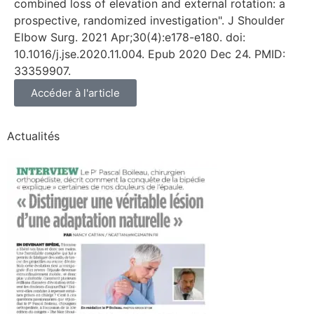
combined loss of elevation and external rotation: a
prospective, randomized investigation". J Shoulder
Elbow Surg. 2021 Apr;30(4):e178-e180. doi:
10.1016/j.jse.2020.11.004. Epub 2020 Dec 24. PMID:
33359907.
Accéder à l'article
Actualités