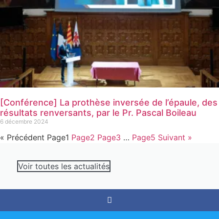
[Conférence] La prothèse inversée de l’épaule, des
résultats renversants, par le Pr. Pascal Boileau
6 décembre 2024
« Précédent
Page
1
Page
2
Page
3
…
Page
5
Suivant »
Voir toutes les actualités