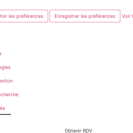
Voir les préférences
Enregistrer les préférences
Voir 
e
ogies
ention
echerche
tés
Obtenir RDV