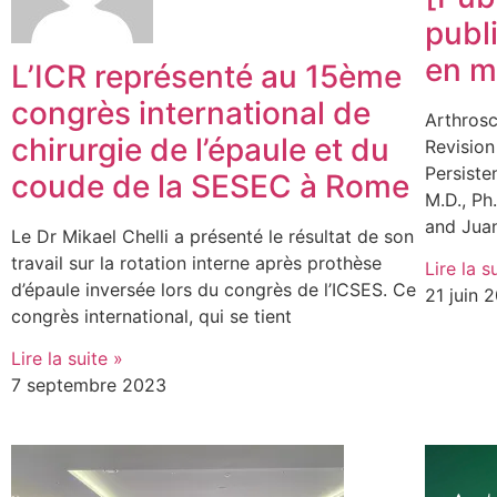
publ
en m
L’ICR représenté au 15ème
congrès international de
Arthros
chirurgie de l’épaule et du
Revision
Persiste
coude de la SESEC à Rome
M.D., Ph.
and Jua
Le Dr Mikael Chelli a présenté le résultat de son
travail sur la rotation interne après prothèse
Lire la s
d’épaule inversée lors du congrès de l’ICSES. Ce
21 juin 
congrès international, qui se tient
Lire la suite »
7 septembre 2023