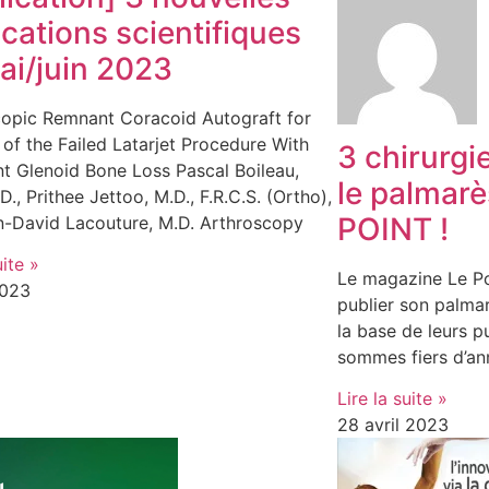
ications scientifiques
ai/juin 2023
copic Remnant Coracoid Autograft for
 of the Failed Latarjet Procedure With
3 chirurgi
nt Glenoid Bone Loss Pascal Boileau,
le palmar
D., Prithee Jettoo, M.D., F.R.C.S. (Ortho),
POINT !
n-David Lacouture, M.D. Arthroscopy
uite »
Le magazine Le Po
2023
publier son palma
la base de leurs p
sommes fiers d’an
Lire la suite »
28 avril 2023