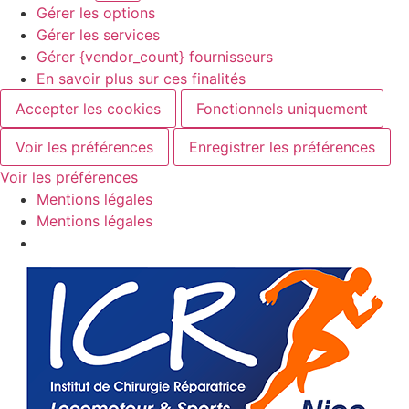
Gérer les options
Gérer les services
Gérer {vendor_count} fournisseurs
En savoir plus sur ces finalités
Accepter les cookies
Fonctionnels uniquement
Voir les préférences
Enregistrer les préférences
Voir les préférences
Mentions légales
Mentions légales