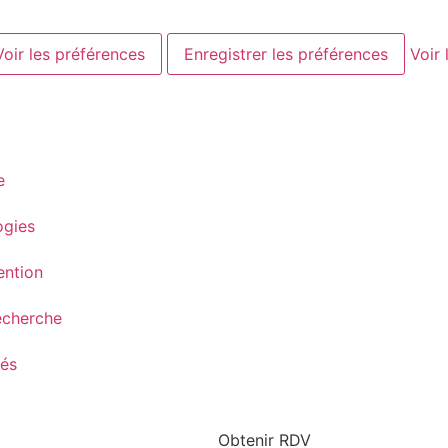
Voir les préférences
Enregistrer les préférences
Voir 
e
ogies
ention
echerche
tés
Obtenir RDV