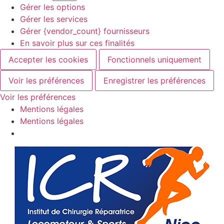
Gérer les options
Gérer les services
Gérer {vendor_count} fournisseurs
En savoir plus sur ces finalités
Accepter les cookies
Fonctionnels uniquement
Voir les préférences
Enregistrer les préférences
Voir les préférences
Mentions légales
Mentions légales