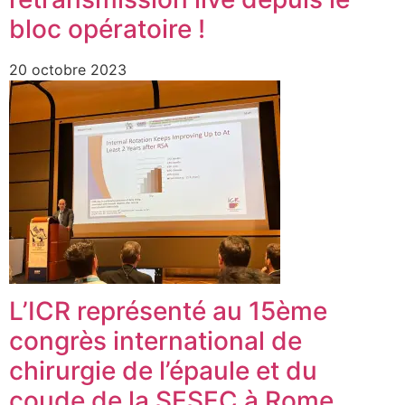
bloc opératoire !
20 octobre 2023
L’ICR représenté au 15ème
congrès international de
chirurgie de l’épaule et du
coude de la SESEC à Rome